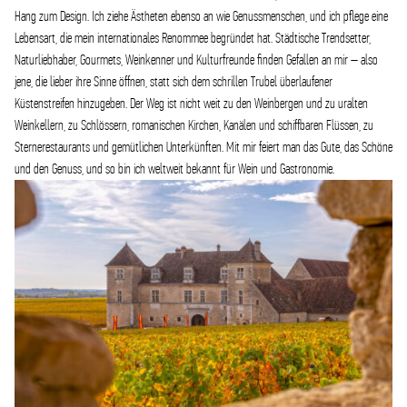
Hang zum Design. Ich ziehe Ästheten ebenso an wie Genussmenschen, und ich pflege eine
Lebensart, die mein internationales Renommee begründet hat. Städtische Trendsetter,
Naturliebhaber, Gourmets, Weinkenner und Kulturfreunde finden Gefallen an mir – also
jene, die lieber ihre Sinne öffnen, statt sich dem schrillen Trubel überlaufener
Küstenstreifen hinzugeben. Der Weg ist nicht weit zu den Weinbergen und zu uralten
Weinkellern, zu Schlössern, romanischen Kirchen, Kanälen und schiffbaren Flüssen, zu
Sternerestaurants und gemütlichen Unterkünften. Mit mir feiert man das Gute, das Schöne
und den Genuss, und so bin ich weltweit bekannt für Wein und Gastronomie.