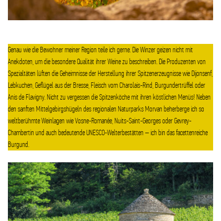
Château du Clos de Vougeot
Genau wie die Bewohner meiner Region teile ich gerne. Die Winzer geizen nicht mit
Anekdoten, um die besondere Qualität ihrer Weine zu beschreiben. Die Produzenten von
Spezialtäten lüften die Geheimnisse der Herstellung ihrer Spitzenerzeugnisse wie Dijonsenf,
Lebkuchen, Geflügel aus der Bresse, Fleisch vom Charolais-Rind, Burgundertrüffel oder
Anis de Flavigny. Nicht zu vergessen die Spitzenköche mit ihren köstlichen Menüs! Neben
den sanften Mittelgebirgshügeln des regionalen Naturparks Morvan beherberge ich so
weltberühmte Weinlagen wie Vosne-Romanée, Nuits-Saint-Georges oder Gevrey-
Chambertin und auch bedeutende UNESCO-Welterbestätten – ich bin das facettenreiche
Burgund.