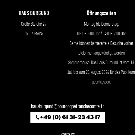
HAUS BURGUND
Öffnungszeiten
Große Bleiche 29
Montag bis Donnerstag:
55116 MAINZ
10:00-13:00 Uhr / 14:00-17:00 Uhr
Gerne können barrierefreie Besuche vorher
telefonisch angekündigt werden.
Sommerpause: Das Haus Burgund ist vom 13.
Juli bis zum 28. August 2026 für das Publikum
geschlossen.
hausburgund@bourgognefranchecomte.fr
+49 (0) 61 31-23 43 17