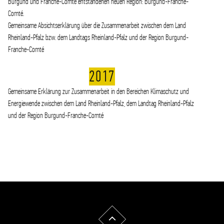
Burgund und Franche-Comté entstandenen neuen Region: Burgund-Franche-
Comté.
Gemeinsame Absichtserklärung über die Zusammenarbeit zwischen dem Land
Rheinland-Pfalz bzw. dem Landtags Rheinland-Pfalz und der Region Burgund-
Franche-Comté
2017
Gemeinsame Erklärung zur Zusammenarbeit in den Bereichen Klimaschutz und
Energiewende zwischen dem Land Rheinland-Pfalz, dem Landtag Rheinland-Pfalz
und der Region Burgund-Franche-Comté