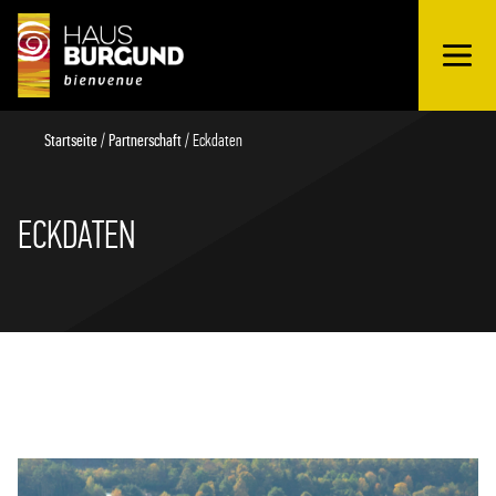
OUVRIR
Schnellübersicht
LE
MENU
Startseite
/
Partnerschaft
/
Eckdaten
ECKDATEN